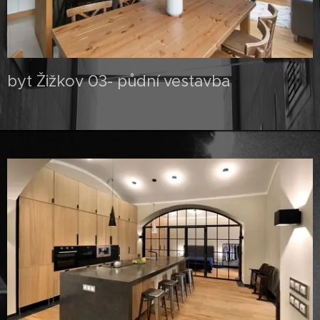
byt Žižkov 03- půdní vestavba