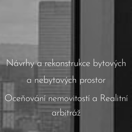
Návrhy a rekonstrukce bytových
a nebytových prostor
Oceňování nemovitostí a Realitní
arbitráž