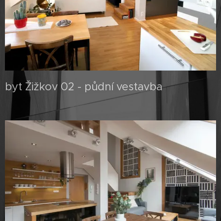
byt Žižkov 02 - půdní vestavba